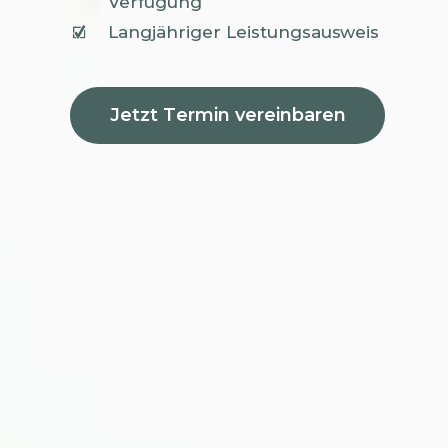
Verfügung
Langjähriger Leistungsausweis
J
e
t
z
t
T
e
r
m
i
n
v
e
r
e
i
n
b
a
r
e
n